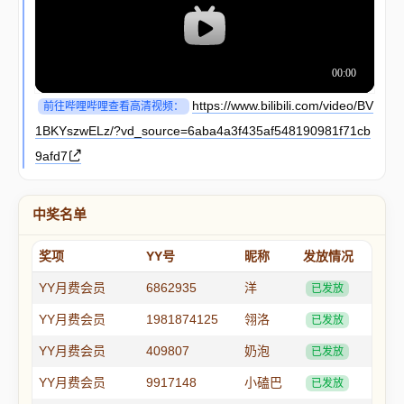
https://www.bilibili.com/video/BV
前往哔哩哔哩查看高清视频：
1BKYszwELz/?vd_source=6aba4a3f435af548190981f71cb
9afd7
中奖名单
奖项
YY号
昵称
发放情况
YY月费会员
6862935
洋
已发放
YY月费会员
1981874125
翎洛
已发放
YY月费会员
409807
奶泡
已发放
YY月费会员
9917148
小磕巴
已发放