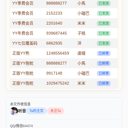
YY季费会员
888888277
小馬
已发放
YY季费会员
2152233
小磕巴
已发放
YY季费会员
2201640
米米
已发放
YY年费会员
939687445
子桃
已发放
YY七位覆盖码
6862935
洋
已发放
正版YY熊
1248556459
虞缱
已邮寄
正版YY抱枕
888888277
小馬
已邮寄
正版YY抱枕
9917148
小磕巴
已邮寄
正版YY抱枕
1029475242
米米
已邮寄
本文作者信息
听音
Ta的主页
关注Ta
QQ/微信64474