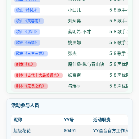
小曲儿
５８歌手-修勾
歌曲《剑心》
刘珂矣
５８歌手-萌安
歌曲《芙蓉雨》
蔡明希-不才
５８歌手-奶泡
歌曲《涉川》
姚贝娜
５８歌手-奶泡
歌曲《画情》
张杰
５８歌手-恶魔
歌曲《三生三世》
魔仙堡-纵与春山诀
５８声优团
剧本《瓦》
妖奈奈
５８声优团
剧本《古代十大最美谎言》
与瑶✨
５８声优团
剧本《无畏之约》
活动参与人员
昵称
YY号
活动职责
超级花花
80491
YY语音官方工作人员