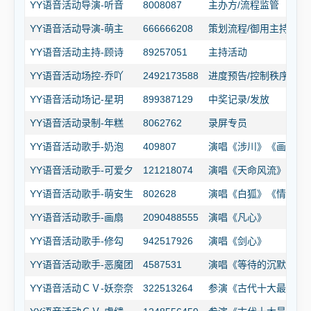
YY语音活动导演-听音
8008087
主办方/流程监管
YY语音活动导演-萌主
666666208
策划流程/御用主持
YY语音活动主持-顾诗
89257051
主持活动
YY语音活动场控-乔吖
2492173588
进度预告/控制秩序
YY语音活动场记-星玥
899387129
中奖记录/发放
YY语音活动录制-年糕
8062762
录屏专员
YY语音活动歌手-奶泡
409807
演唱《涉川》《画情》
YY语音活动歌手-可爱夕
121218074
演唱《天命风流》
YY语音活动歌手-萌安生
802628
演唱《白狐》《情师》
YY语音活动歌手-画扇
2090488555
演唱《凡心》
YY语音活动歌手-修勾
942517926
演唱《剑心》
YY语音活动歌手-恶魔团
4587531
演唱《等待的沉默》《
YY语音活动ＣＶ-妖奈奈
322513264
参演《古代十大最美谎