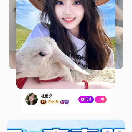
可爱夕
试听
下单
Eo:15