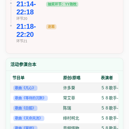
21:14-
抽奖环节：YY抱枕
22:18
环节20
21:18-
谢幕
22:20
环节21
活动参演台本
节目单
原创/原唱
表演者
许多葵
５８歌手-画扇
歌曲《凡心》
常艾菲
５８歌手-恶魔
歌曲《等待的沉默》
陈瑞
５８歌手-萌安
歌曲《白狐》
绯村柯北
５８歌手-可爱
歌曲《天命风流》
音频怪物
５８歌手-萌安
歌曲《琴师》