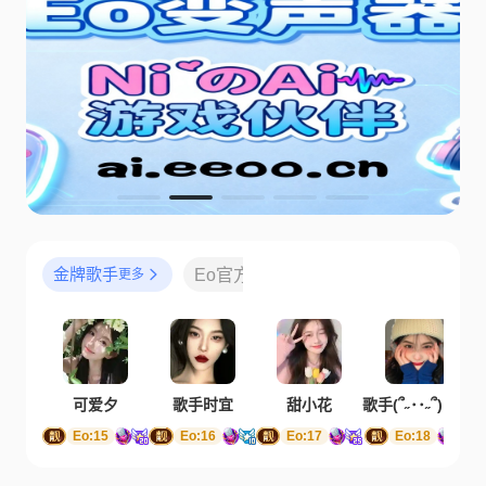
金牌歌手
Eo官方人员
金牌主持/CV
更多
更多
更多
可爱夕
歌手时宜
甜小花
歌手(՞˶･･˶՞)口羊
Eo:15
Eo:16
Eo:17
Eo:18